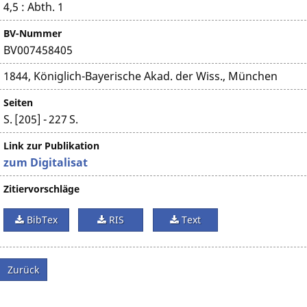
4,5 : Abth. 1
BV-Nummer
BV007458405
1844, Königlich-Bayerische Akad. der Wiss., München
Seiten
S. [205] - 227 S.
Link zur Publikation
zum Digitalisat
Zitiervorschläge
BibTex
RIS
Text
Zurück